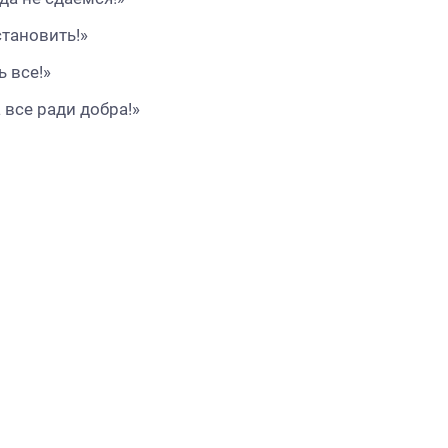
становить!»
 все!»
 все ради добра!»