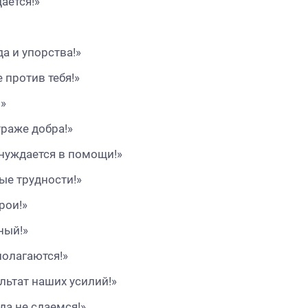
ается!»
да и упорства!»
е против тебя!»
!»
траже добра!»
 нуждается в помощи!»
ые трудности!»
рои!»
ный!»
полагаются!»
льтат наших усилий!»
да не сдаемся!»