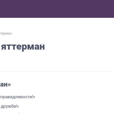
ттерман
 яттерман
ан»
справедливости!»
 дружба!»