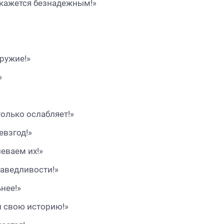
е кажется безнадежным!»
ружие!»
»
только ослабляет!»
евзгод!»
еваем их!»
раведливости!»
нее!»
и свою историю!»