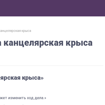
канцелярская крыса
а канцелярская крыса
лярская крыса»
ожет изменить ход дела.»