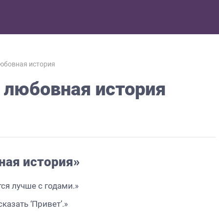
любовная история
 любовная история
ная история»
тся лучше с годами.»
казать ‘Привет’.»