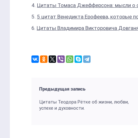
Цитаты Томаса Джефферсона: мысли о св
5 цитат Венедикта Ерофеева, которые п
Цитаты Владимира Викторовича Довганя
Предыдущая запись
Цитаты Теодора Рётке об жизни, любви,
успехе и духовности.