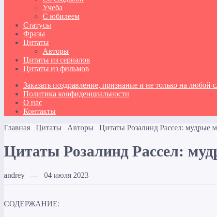
Учеба
С юбилеем
Статусы
Фразы
Цитаты
Авторы
Цитаты из сериалов
Цитаты из фильмов
Заказать поздравление, признание и не только на любой 
Политика конфиденциальности
О нас
Контакты
Главная
Цитаты
Авторы
Цитаты Розалинд Рассел: мудрые м
Цитаты Розалинд Рассел: муд
andrey — 04 июля 2023
СОДЕРЖАНИЕ: