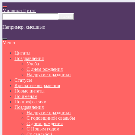
Миллион Цитат
Например,
смешные
Меню
Цитаты
Поздравления
Учеба
С днём рождения
На другие праздники
Статусы
Крылатые выражения
Новые цитаты
По именам
По профессиям
Поздравления
На другие праздники
С годовщиной свадьбы
С днём рождения
С Новым годом
Со свадьбой