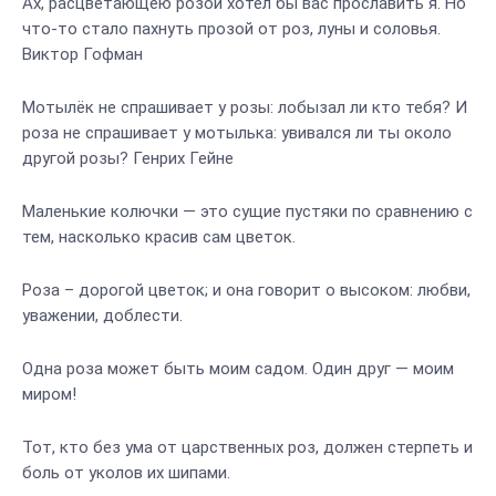
Ах, расцветающею розой хотел бы вас прославить я. Но
что-то стало пахнуть прозой от роз, луны и соловья.
Виктор Гофман
Мотылёк не спрашивает у розы: лобызал ли кто тебя? И
роза не спрашивает у мотылька: увивался ли ты около
другой розы? Генрих Гейне
Маленькие колючки — это сущие пустяки по сравнению с
тем, насколько красив сам цветок.
Роза – дорогой цветок; и она говорит о высоком: любви,
уважении, доблести.
Одна роза может быть моим садом. Один друг — моим
миром!
Тот, кто без ума от царственных роз, должен стерпеть и
боль от уколов их шипами.