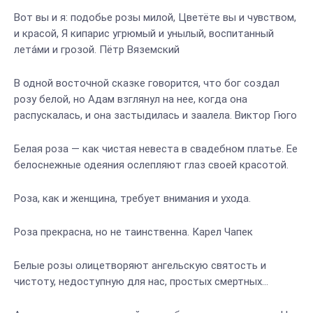
Вот вы и я: подобье розы милой, Цветёте вы и чувством,
и красой, Я кипарис угрюмый и унылый, воспитанный
лета́ми и грозой. Пётр Вяземский
В одной восточной сказке говорится, что бог создал
розу белой, но Адам взглянул на нее, когда она
распускалась, и она застыдилась и заалела. Виктор Гюго
Белая роза — как чистая невеста в свадебном платье. Ее
белоснежные одеяния ослепляют глаз своей красотой.
Роза, как и женщина, требует внимания и ухода.
Роза прекрасна, но не таинственна. Карел Чапек
Белые розы олицетворяют ангельскую святость и
чистоту, недоступную для нас, простых смертных…