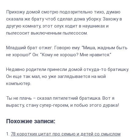
Прихожу домой смотрю подозрительно тихо, думаю
сказала же брату чтоб сделал дома уборку. Захожу в
другую комнату, этот олух ходит в наушниках и
пылесосит выключенным пылесосом.
Младший брат отжег. Говорю ему: “Миша, жадным быть
не хорошо!” Он: “Кому не хорошо? Мне нравится.”
Недавно родители принесли домой откуда-то братишку.
Он еще так мал, но уже заглядывается на мой
компьютер.
Ты не плачь – сказал пятилетний братишка. Вот я
вырасту, стану супер-героем, и побью этого дурака!
Похожие записи:
78 коротких цитат про семью и детей со смыслом