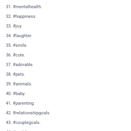
#mentalhealth.
#happiness.
#joy.
#laughter.
#smile.
#cute.
#adorable.
#pets.
#animals.
#baby.
#parenting.
#relationshipgoals.
#couplegoals.